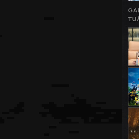
GA
TU