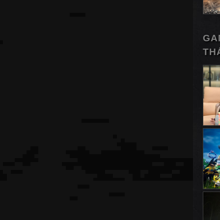
GA
TH