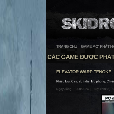
TRANG CHỦ
GAME MỚI PHÁT H
CÁC GAME ĐƯỢC PHÁT 
ELEVATOR WARP-TENOKE
Phiêu lưu
,
Casual
,
Indie
,
Mô phỏng
,
Chiế
Ngày đăng: 18/08/2024 |
Lượt xem: 8,16