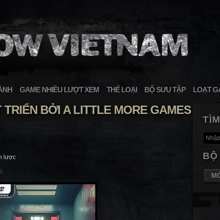
ÀNH
GAME NHIỀU LƯỢT XEM
THỂ LOẠI
BỘ SƯU TẬP
LOẠT G
TRIỂN BỞI A LITTLE MORE GAMES
TÌ
BỘ
n lược
8
M