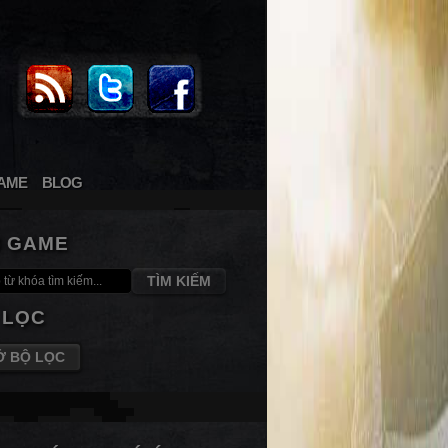
AME
BLOG
M GAME
TÌM KIẾM
 LỌC
Ở BỘ LỌC