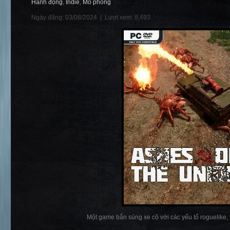
Hành động
,
Indie
,
Mô phỏng
Ngày đăng: 03/08/2024 |
Lượt xem: 8,493
Một game bắn súng xe cộ với các yếu tố roguelike, 