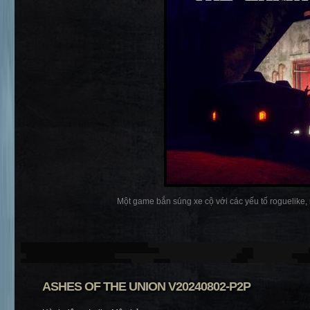
Một game bắn súng xe cộ với các yếu tố roguelike, 
ASHES OF THE UNION V20240802-P2P