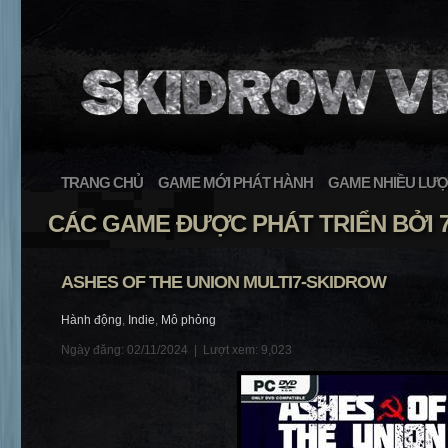
TRANG CHỦ
GAME MỚI PHÁT HÀNH
GAME NHIỀU LƯỢ
CÁC GAME ĐƯỢC PHÁT TRIỂN BỞI 
ASHES OF THE UNION MULTI7-SKIDROW
Hành động
,
Indie
,
Mô phỏng
Ngày đăng: 02/11/2024 |
Lượt xem: 9,023