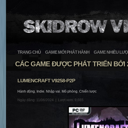
TRANG CHỦ
GAME MỚI PHÁT HÀNH
GAME NHIỀU LƯỢ
CÁC GAME ĐƯỢC PHÁT TRIỂN BỞI
LUMENCRAFT V9258-P2P
Hành động
,
Indie
,
Nhập vai
,
Mô phỏng
,
Chiến lược
Ngày đăng: 11/06/2024 |
Lượt xem: 9,665