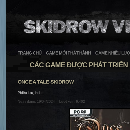
TRANG CHỦ
GAME MỚI PHÁT HÀNH
GAME NHIỀU LƯỢ
CÁC GAME ĐƯỢC PHÁT TRIỂN 
ONCE A TALE-SKIDROW
Phiêu lưu
,
Indie
Ngày đăng: 19/04/2024 |
Lượt xem: 9,402