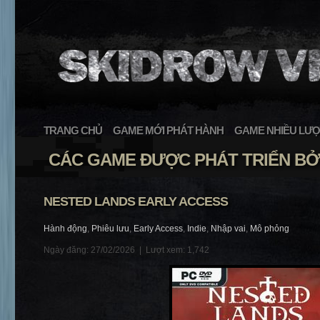
TRANG CHỦ
GAME MỚI PHÁT HÀNH
GAME NHIỀU LƯỢ
CÁC GAME ĐƯỢC PHÁT TRIỂN BỞI
NESTED LANDS EARLY ACCESS
Hành động
,
Phiêu lưu
,
Early Access
,
Indie
,
Nhập vai
,
Mô phỏng
Ngày đăng: 27/02/2026 |
Lượt xem: 1,742