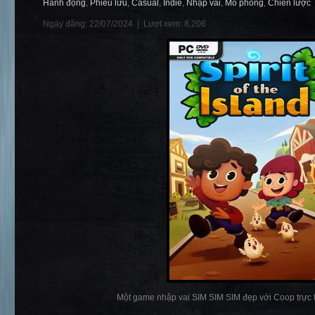
Hành động
,
Phiêu lưu
,
Casual
,
Indie
,
Nhập vai
,
Mô phỏng
,
Chiến lược
Ngày đăng: 22/07/2024 |
Lượt xem: 8,206
Một game nhập vai SIM SIM SIM đẹp với Coop trực t