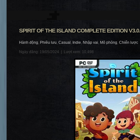
SPIRIT OF THE ISLAND COMPLETE EDITION V3.0.
Hành động
,
Phiêu lưu
,
Casual
,
Indie
,
Nhập vai
,
Mô phỏng
,
Chiến lược
Ngày đăng: 19/05/2024 |
Lượt xem: 10,498