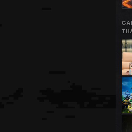
GA
TH