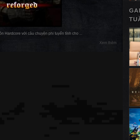
GA
TU
n Hardcore với câu chuyện phi tuyến tính cho ...
Xem thêm