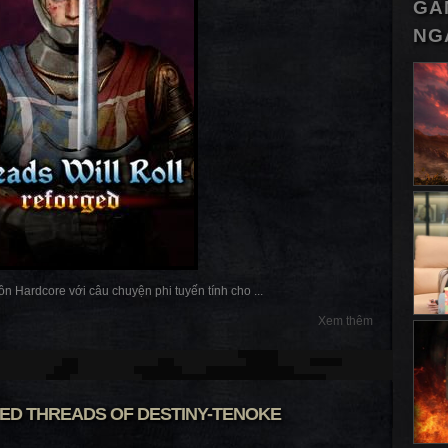
GA
NG
n Hardcore với câu chuyện phi tuyến tính cho ...
Xem thêm
ED THREADS OF DESTINY-TENOKE