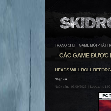
TRANG CHỦ
GAME MỚI PHÁT H
CÁC GAME ĐƯỢC P
HEADS WILL ROLL REFORGE
Nhập vai
Ngày đăng: 05/09/2025 |
Lượt xem: 1,90