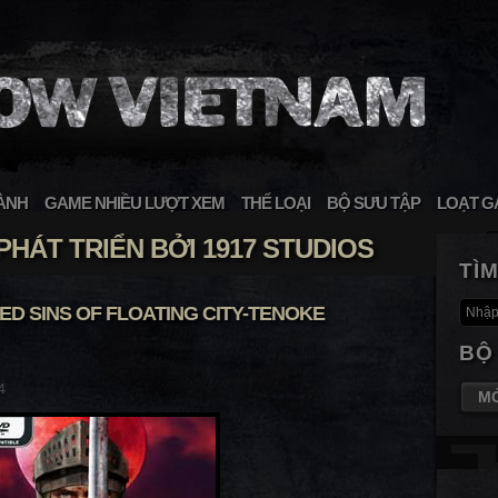
ÀNH
GAME NHIỀU LƯỢT XEM
THỂ LOẠI
BỘ SƯU TẬP
LOẠT G
HÁT TRIỂN BỞI 1917 STUDIOS
TÌ
D SINS OF FLOATING CITY-TENOKE
BỘ
4
M