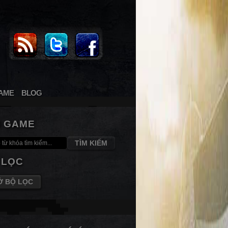
AME
BLOG
M GAME
TÌM KIẾM
 LỌC
Ở BỘ LỌC