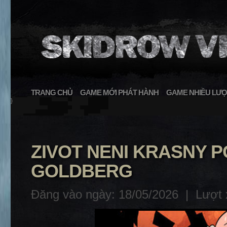
TRANG CHỦ
GAME MỚI PHÁT HÀNH
GAME NHIỀU LƯỢ
}
ZIVOT NENI KRASNY 
GOLDBERG
Đăng vào ngày: 18/05/2026 |
Lượt 