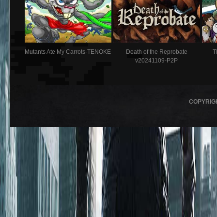
Mutants Ate My Carrots-TENOKE
Death of the Reprobate
T
v20241109-P2P
COPYRIG