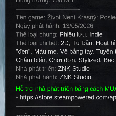
Dung lượng: 700 MB
——————————-
Tên game: Život Není Krásný: Posl
Ngày phát hành: 13/05/2026
Thể loại chung:
Phiêu lưu
,
Indie
Thể loại chi tiết:
2D
,
Tư bản
,
Hoạt h
"đen"
,
Máu me
,
Vẽ bằng tay
,
Tuyến 
Châm biến
,
Chơi đơn
,
Stylized
,
Bạo 
Nhà phát triển:
ZNK Studio
Nhà phát hành:
ZNK Studio
Hỗ trợ nhà phát triển bằng cách M
•
https://store.steampowered.com/
——————————-