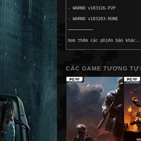
- WARNO v183326-P2P
- WARNO v183203-RUNE
——————————
Xem thêm các phiên bản khác..
CÁC GAME TƯƠNG TỰ