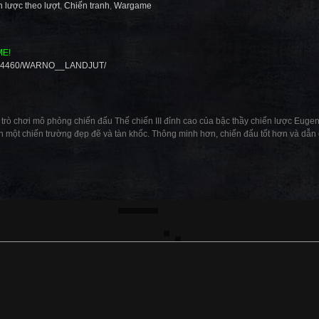
 lược theo lượt
,
Chiến tranh
,
Wargame
ME!
/3594460/WARNO__LANDJUT/
trò chơi mô phỏng chiến đấu Thế chiến III đỉnh cao của bậc thầy chiến lược Euge
ên một chiến trường đẹp đẽ và tàn khốc. Thông minh hơn, chiến đấu tốt hơn và dẫn