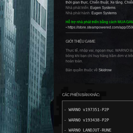
thời gian thực
,
Chiến thuật
,
Xe tăng
,
Chiến
Nhà phát triển:
Eugen Systems
Nhà phát hành:
Eugen Systems
Hỗ trợ nhà phát triển bằng cách MUA GA
•
https://store.steampowered.com/app
——————————-
GIỚI THIỆU GAME
Thực tế, nhập vai, ngoạn mục. WARNO là 
bỏng khi bạn chỉ huy hàng trăm đơn vị tr
hoàn toàn.
Bản quyền thuộc về
Skidrow
CÁC PHIÊN BẢN KHÁC:
- WARNO v197351-P2P
- WARNO v193438-P2P
- WARNO LANDJUT-RUNE