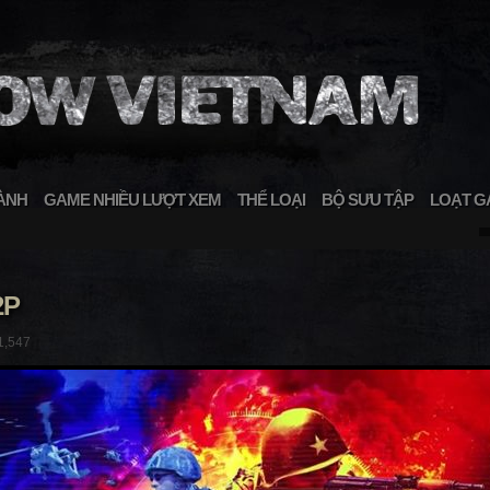
ÀNH
GAME NHIỀU LƯỢT XEM
THỂ LOẠI
BỘ SƯU TẬP
LOẠT G
2P
1,547