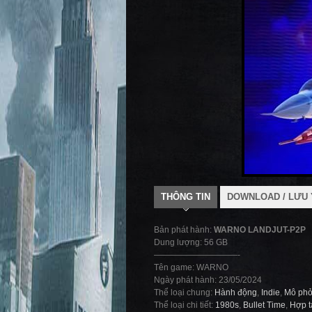
THÔNG TIN
DOWNLOAD / LƯU 
Bản phát hành:
WARNO LANDJUT-P2P
Dung lượng: 56 GB
——————————-
Tên game: WARNO
Ngày phát hành: 23/05/2024
Thể loại chung:
Hành động
,
Indie
,
Mô ph
Thể loại chi tiết:
1980s
,
Bullet Time
,
Hợp t