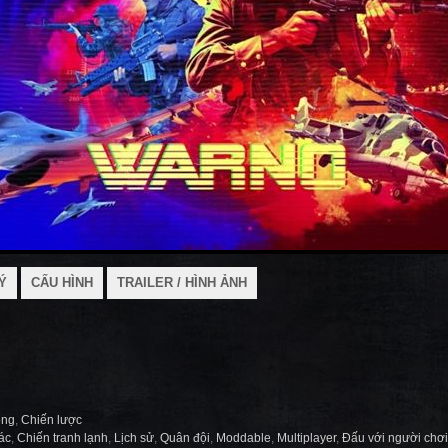
Ý
CẤU HÌNH
TRAILER / HÌNH ẢNH
ỏng
,
Chiến lược
ác
,
Chiến tranh lạnh
,
Lịch sử
,
Quân đội
,
Moddable
,
Multiplayer
,
Đấu với người chơi