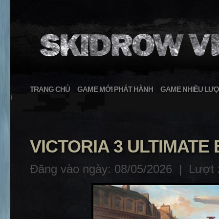
TRANG CHỦ
GAME MỚI PHÁT HÀNH
GAME NHIỀU LƯỢ
}
VICTORIA 3 ULTIMATE 
Đăng vào ngày: 08/05/2026 |
Lượt 