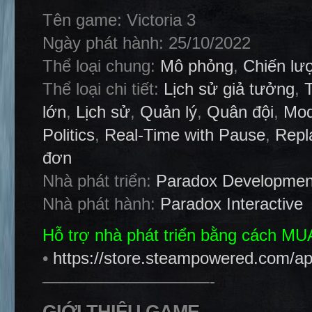
Tên game: Victoria 3
Ngày phát hành: 25/10/2022
Thể loại chung:
Mô phỏng
,
Chiến lư
Thể loại chi tiết:
Lịch sử giả tưởng
,
lớn
,
Lịch sử
,
Quản lý
,
Quân đội
,
Mod
Politics
,
Real-Time with Pause
,
Repl
đơn
Nhà phát triển:
Paradox Developmen
Nhà phát hành:
Paradox Interactive
Hỗ trợ nhà phát triển bằng cách M
•
https://store.steampowered.com/ap
——————————-