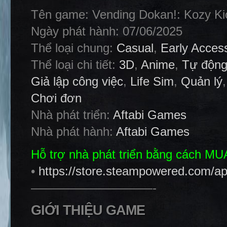
Tên game: Vending Dokan!: Kozy Ki
Ngày phát hành: 07/06/2025
Thể loại chung:
Casual
,
Early Acces
Thể loại chi tiết:
3D
,
Anime
,
Tự độn
Giả lập công việc
,
Life Sim
,
Quản lý
Chơi đơn
Nhà phát triển:
Aftabi Games
Nhà phát hành:
Aftabi Games
Hỗ trợ nhà phát triển bằng cách M
•
https://store.steampowered.com/
——————————-
GIỚI THIỆU GAME