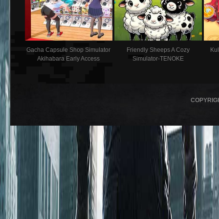
Gacha Capsule Shop Simulator
Friendly Sheeps A Cozy
Ku
Akihabara Early Access
Simulator-TENOKE
COPYRIG