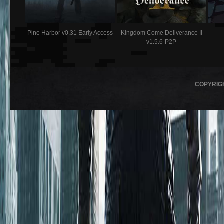
Pine Harbor v0.31 Early Access
Kingdom Come Deliverance II
v1.5.6-P2P
COPYRIG