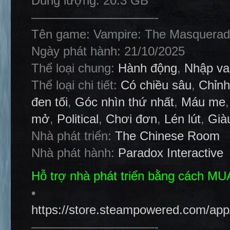
Dung lượng: 20.3 GB
——————————-
Tên game: Vampire: The Masquerad
Ngày phát hành: 21/10/2025
Thể loại chung:
Hành động
,
Nhập va
Thể loại chi tiết:
Có chiều sâu
,
Chỉnh
đen tối
,
Góc nhìn thứ nhất
,
Máu me
mở
,
Political
,
Chơi đơn
,
Lén lút
,
Già
Nhà phát triển:
The Chinese Room
Nhà phát hành:
Paradox Interactive
Hỗ trợ nhà phát triển bằng cách M
•
https://store.steampowered.com/a
——————————-