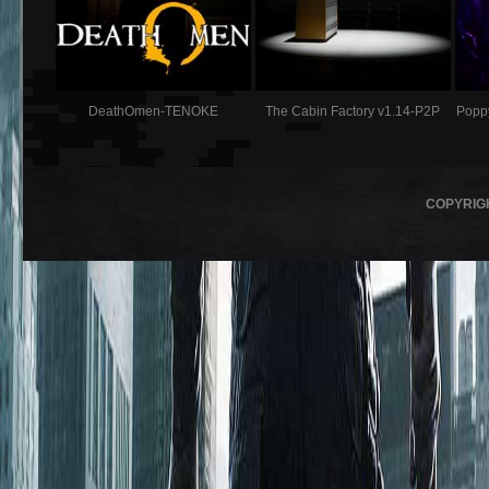
DeathOmen-TENOKE
The Cabin Factory v1.14-P2P
Popp
COPYRIG