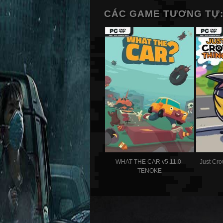
CÁC GAME TƯƠNG TỰ
WHAT THE CAR v5.11.0-
Just Cr
TENOKE