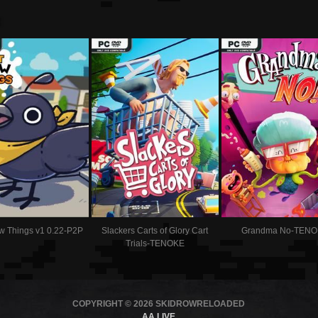
:
ow Things v1 0.22-P2P
Slackers Carts of Glory Cart
Grandma No-TEN
Trials-TENOKE
COPYRIGHT © 2026 SKIDROWRELOADED
AA LIVE