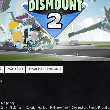
Ý
CẤU HÌNH
TRAILER / HÌNH ẢNH
KE
,
Mô phỏng
Đậm chất điện ảnh
,
Colorful
,
Hài kịch
,
Hài hước "đen"
,
Destruction
,
Family Friendly