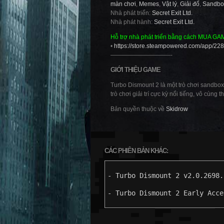
màn chơi
,
Memes
,
Vật lý
,
Giải đố
,
Sandbo
Nhà phát triển:
Secret Exit Ltd.
Nhà phát hành:
Secret Exit Ltd.
Hỗ trợ nhà phát triển bằng cách MUA GA
•
https://store.steampowered.com/app/2
——————————-
GIỚI THIỆU GAME
Turbo Dismount 2 là một trò chơi sandbox
trò chơi giải trí cực kỳ nổi tiếng, vô cùng
Bản quyền thuộc về
Skidrow
CÁC PHIÊN BẢN KHÁC:
- Turbo Dismount 2 v2.0.2698.
- Turbo Dismount 2 Early Acce