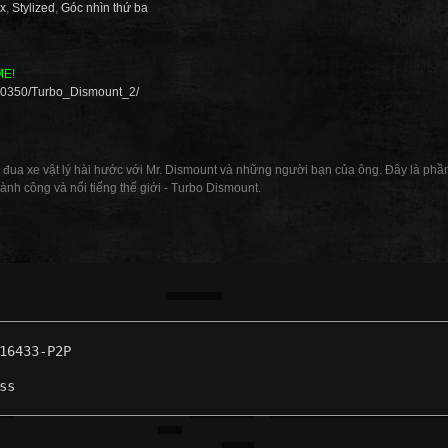
x
,
Stylized
,
Góc nhìn thứ ba
ME!
280350/Turbo_Dismount_2/
 đua xe vật lý hài hước với Mr. Dismount và những người bạn của ông. Đây là phần
 thành công và nổi tiếng thế giới - Turbo Dismount.
16433-P2P
ss