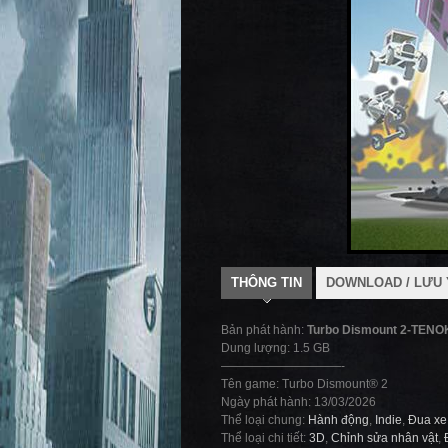
THÔNG TIN
DOWNLOAD / LƯU 
Bản phát hành:
Turbo Dismount 2-TENO
Dung lượng: 1.5 GB
——————————-
Tên game: Turbo Dismount® 2
Ngày phát hành: 13/03/2026
Thể loại chung:
Hành động
,
Indie
,
Đua xe
Thể loại chi tiết:
3D
,
Chỉnh sửa nhân vật
,