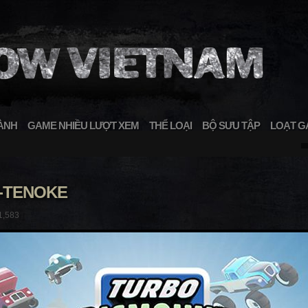
ÀNH
GAME NHIỀU LƯỢT XEM
THỂ LOẠI
BỘ SƯU TẬP
LOẠT G
-TENOKE
1,583