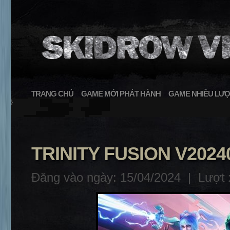
TRANG CHỦ
GAME MỚI PHÁT HÀNH
GAME NHIỀU LƯỢ
}
TRINITY FUSION V2024
Đăng vào ngày: 15/04/2024 |
Lượt 