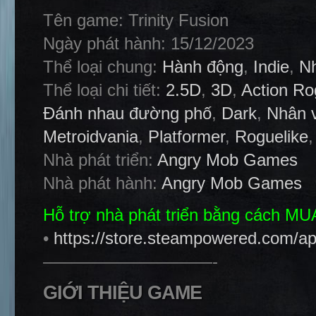
Tên game: Trinity Fusion
Ngày phát hành: 15/12/2023
Thể loại chung:
Hành động
,
Indie
,
Nh
Thể loại chi tiết:
2.5D
,
3D
,
Action Ro
Đánh nhau đường phố
,
Dark
,
Nhân v
Metroidvania
,
Platformer
,
Roguelike
Nhà phát triển:
Angry Mob Games
Nhà phát hành:
Angry Mob Games
Hỗ trợ nhà phát triển bằng cách M
•
https://store.steampowered.com/ap
——————————-
GIỚI THIỆU GAME