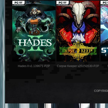
Hades II v1.139671-P2P
Corpse Keeper v20250530-P2P
COPYRIG