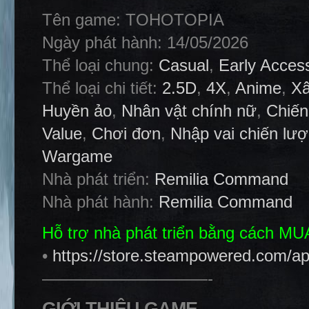
Tên game: TOHOTOPIA
Ngày phát hành: 14/05/2026
Thể loại chung:
Casual
,
Early Acces
Thể loại chi tiết:
2.5D
,
4X
,
Anime
,
Xâ
Huyền ảo
,
Nhân vật chính nữ
,
Chiến
Value
,
Chơi đơn
,
Nhập vai chiến lượ
Wargame
Nhà phát triển:
Remilia Command
Nhà phát hành:
Remilia Command
Hỗ trợ nhà phát triển bằng cách M
•
https://store.steampowered.com
——————————-