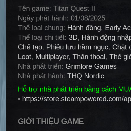
Tên game: Titan Quest II
Ngày phát hành: 01/08/2025
Thể loại chung:
Hành động
,
Early A
Thể loại chi tiết:
3D
,
Hành động nhập
Chế tạo
,
Phiêu lưu hầm ngục
,
Chặt 
Loot
,
Multiplayer
,
Thần thoại
,
Thế gi
Nhà phát triển:
Grimlore Games
Nhà phát hành:
THQ Nordic
Hỗ trợ nhà phát triển bằng cách M
•
https://store.steampowered.com/ap
——————————-
GIỚI THIỆU GAME