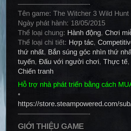
——————————-
Tên game: The Witcher 3 Wild Hunt 
Ngày phát hành: 18/05/2015
Thể loại chung:
Hành động
,
Chơi mi
Thể loại chi tiết:
Hợp tác
,
Competitiv
thứ nhất
,
Bắn súng góc nhìn thứ nhấ
tuyến
,
Đấu với người chơi
,
Thực tế
Chiến tranh
Hỗ trợ nhà phát triển bằng cách M
•
https://store.steampowered.com/su
——————————-
GIỚI THIỆU GAME