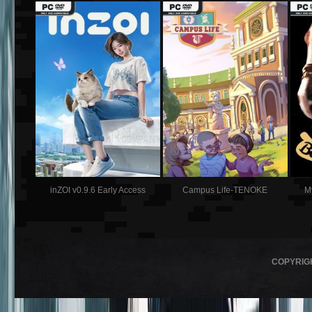
inZOI v0.9.6 Early Access
Campus Life-TENOKE
M
COPYRIG