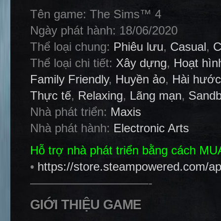
Tên game: The Sims™ 4
Ngày phát hành: 18/06/2020
Thể loại chung:
Phiêu lưu
,
Casual
,
C
Thể loại chi tiết:
Xây dựng
,
Hoạt hìn
Family Friendly
,
Huyền ảo
,
Hài hước
Thực tế
,
Relaxing
,
Lãng mạn
,
Sand
Nhà phát triển:
Maxis
Nhà phát hành:
Electronic Arts
Hỗ trợ nhà phát triển bằng cách M
•
https://store.steampowered.com/
——————————-
GIỚI THIỆU GAME