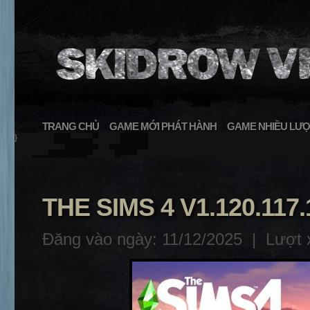
TRANG CHỦ
GAME MỚI PHÁT HÀNH
GAME NHIỀU LƯỢ
}
THE SIMS 4 V1.120.117
Đăng vào ngày: 11/12/2025 |
Lượt 