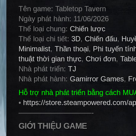
Tên game: Tabletop Tavern
Ngày phát hành: 11/06/2026
Thể loại chung:
Chiến lược
Thể loại chi tiết:
3D
,
Chiến đấu
,
Huy
Minimalist
,
Thần thoại
,
Phi tuyến tín
thuật thời gian thực
,
Chơi đơn
,
Tabl
Nhà phát triển:
TJ
Nhà phát hành:
Gamirror Games
,
Fr
Hỗ trợ nhà phát triển bằng cách M
•
https://store.steampowered.com/a
——————————-
GIỚI THIỆU GAME