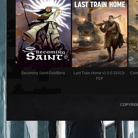
Becoming Saint-GoldBerg
Last Train Home v1.0.0.32413-
Com
P2P
COPYRIG