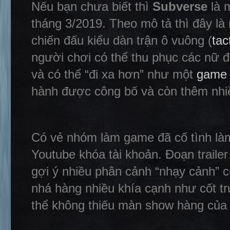
Nếu bạn chưa biết thì
Subverse
là m
tháng 3/2019. Theo mô tả thì đây là
chiến đấu kiểu dàn trận ô vuông (
tac
người chơi có thể thu phục các nữ 
và có thể “đi xa hơn” như một
game 
hành được công bố và còn thêm nh
Có vẻ nhóm làm game đã cố tình làm 
Youtube khóa tài khoản. Đoạn traile
gợi ý nhiều phân cảnh “nhạy cảnh” 
nhá hàng nhiều khía cạnh như cốt t
thể không thiếu màn show hàng của