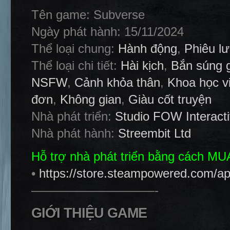
Tên game: Subverse
Ngày phát hành: 15/11/2024
Thể loại chung:
Hành động
,
Phiêu l
Thể loại chi tiết:
Hài kịch
,
Bắn súng g
NSFW
,
Cảnh khỏa thân
,
Khoa học v
đơn
,
Không gian
,
Giàu cốt truyện
Nhà phát triển:
Studio FOW Interact
Nhà phát hành:
Streembit Ltd
Hỗ trợ nhà phát triển bằng cách M
•
https://store.steampowered.com/a
——————————-
GIỚI THIỆU GAME