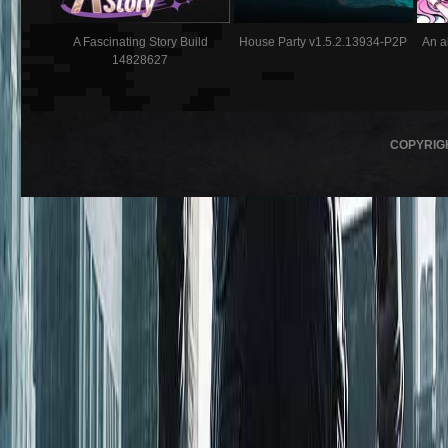
A Fascinating Story Build
House Party v1.5.2.13934-P2P
An a
14828627
COPYRIG