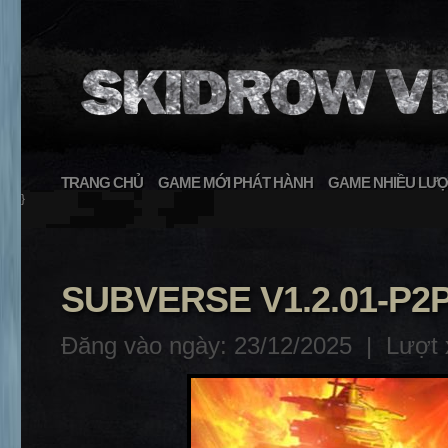
TRANG CHỦ
GAME MỚI PHÁT HÀNH
GAME NHIỀU LƯỢ
}
SUBVERSE V1.2.01-P2
Đăng vào ngày: 23/12/2025 |
Lượt 