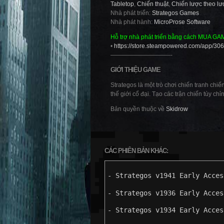
Tabletop
,
Chiến thuật
,
Chiến lược theo lư
Nhà phát triển:
Strategos Games
Nhà phát hành:
MicroProse Software
Hỗ trợ nhà phát triển bằng cách MUA GA
•
https://store.steampowered.com/app/306
——————————-
GIỚI THIỆU GAME
Strategos là một trò chơi chiến tranh chi
thế giới cổ đại. Tạo các trận chiến tùy chỉ
Bản quyền thuộc về
Skidrow
CÁC PHIÊN BẢN KHÁC:
- Strategos v1941 Early Acces
- Strategos v1936 Early Acces
- Strategos v1934 Early Acces