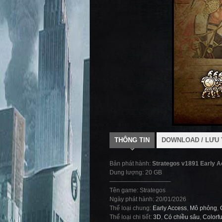
THÔNG TIN
DOWNLOAD / LƯU 
Bản phát hành:
Strategos v1891 Early 
Dung lượng: 20 GB
——————————-
Tên game: Strategos
Ngày phát hành: 20/01/2026
Thể loại chung:
Early Access
,
Mô phỏng
,
Thể loại chi tiết:
3D
,
Có chiều sâu
,
Colorfu