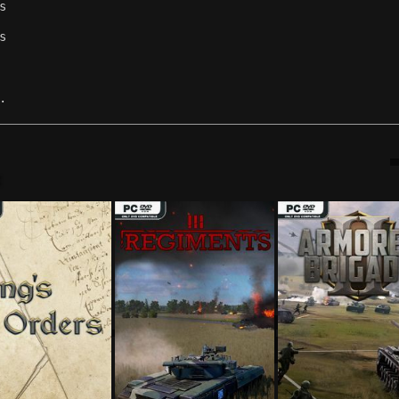
s
s
.
: