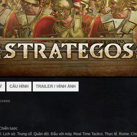
Ý
CẤU HÌNH
TRAILER / HÌNH ẢNH
Access
Chiến lược
l
,
Lịch sử
,
Trung cổ
,
Quân đội
,
Đấu với máy
,
Real Time Tactics
,
Thực tế
,
Rome
,
Chi