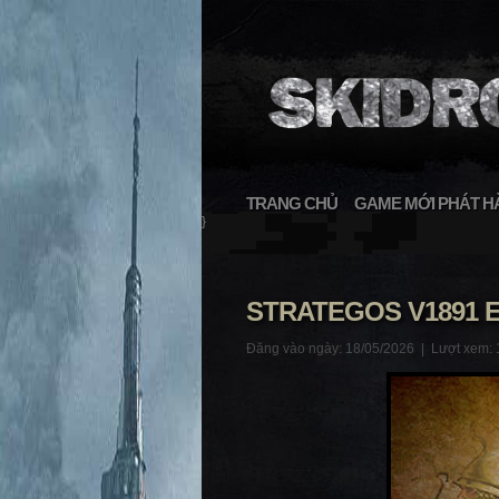
TRANG CHỦ
GAME MỚI PHÁT H
}
STRATEGOS V1891 
Đăng vào ngày: 18/05/2026 |
Lượt xem: 