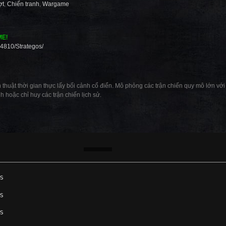
ợt
,
Chiến tranh
,
Wargame
ME!
4810/Strategos/
ến thuật thời gian thực lấy bối cảnh cổ điển. Mô phỏng các trận chiến quy mô lớn v
nh hoặc chỉ huy các trận chiến lịch sử.
s
s
s