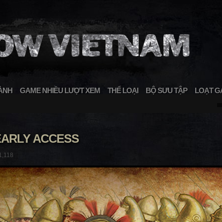
ÀNH
GAME NHIỀU LƯỢT XEM
THỂ LOẠI
BỘ SƯU TẬP
LOẠT G
EARLY ACCESS
1,118