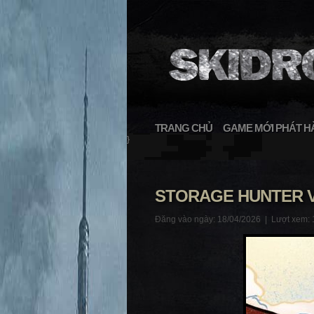
TRANG CHỦ
GAME MỚI PHÁT H
}
STORAGE HUNTER V
Đăng vào ngày: 18/04/2026 |
Lượt xem: 