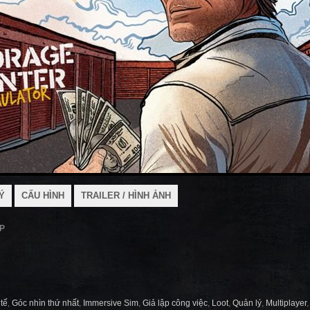
Ý
CẤU HÌNH
TRAILER / HÌNH ẢNH
2P
 tế
,
Góc nhìn thứ nhất
,
Immersive Sim
,
Giả lập công việc
,
Loot
,
Quản lý
,
Multiplayer