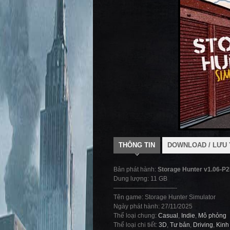
THÔNG TIN
DOWNLOAD / LƯU 
Bản phát hành:
Storage Hunter v1.06-P
Dung lượng: 11 GB
——————————-
Tên game: Storage Hunter Simulator
Ngày phát hành: 27/11/2025
Thể loại chung:
Casual
,
Indie
,
Mô phỏng
Thể loại chi tiết:
3D
,
Tư bản
,
Driving
,
Kinh