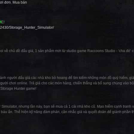
ơi đơn
,
Mua bán
ME!
42430/Storage_Hunter_Simulator/
i về chủ đề đấu giá, 1 sản phẩm mới từ studio game Raccoons Studio - ‘cha đẻ’ 
ành người đấu giá các nhà kho bỏ hoang để tìm kiếm những món đồ quý hiếm, giá t
 người chơi online. Trả giá cho các món hàng, chiến thắng và bổ sung chúng vào 
ng Storage Hunter game!
Simulator, nhưng lần này, bạn sẽ mua cả 1 cái nhà kho cũ. Mạo hiểm cạnh tranh 
 báu ẩn. Thể hiện kỹ năng đàm phán, cân nhắc giá và quyết đoán để giành phần t