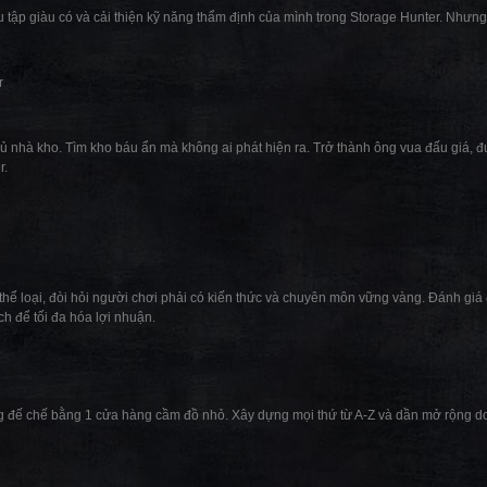
 tập giàu có và cải thiện kỹ năng thẩm định của mình trong Storage Hunter. Nhưng
r
hủ nhà kho. Tìm kho báu ẩn mà không ai phát hiện ra. Trở thành ông vua đấu giá, đ
r.
ể loại, đòi hỏi người chơi phải có kiến thức và chuyên môn vững vàng. Đánh giá 
ch để tối đa hóa lợi nhuận.
g đế chế bằng 1 cửa hàng cầm đồ nhỏ. Xây dựng mọi thứ từ A-Z và dần mở rộng d