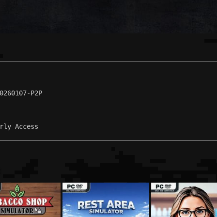
0260107-P2P
rly Access
: