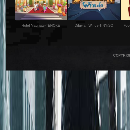
Hotel Magnate-TENOKE
Diluvian Winds-TiNYiSO
Foo
COPYRIG