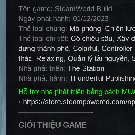
Tên game: SteamWorld Build
Ngày phát hành: 01/12/2023
Thể loại chung:
Mô phỏng
,
Chiến lư
Thể loại chi tiết:
Có chiều sâu
,
Xây d
dựng thành phố
,
Colorful
,
Controller
thác
,
Relaxing
,
Quản lý tài nguyên
,
Nhà phát triển:
The Station
Nhà phát hành:
Thunderful Publishin
Hỗ trợ nhà phát triển bằng cách M
•
https://store.steampowered.com/a
——————————-
GIỚI THIỆU GAME