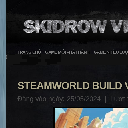
TRANG CHỦ
GAME MỚI PHÁT HÀNH
GAME NHIỀU LƯỢ
}
STEAMWORLD BUILD V
Đăng vào ngày: 25/05/2024 |
Lượt 