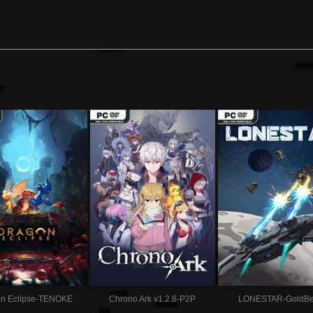
:
n Eclipse-TENOKE
Chrono Ark v1.2.6-P2P
LONESTAR-GoldBe