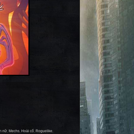
h nữ
,
Mechs
,
Hoài cổ
,
Roguelike
,