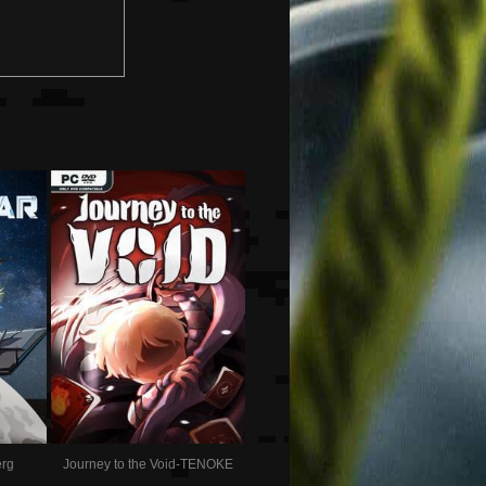
rg
Journey to the Void-TENOKE