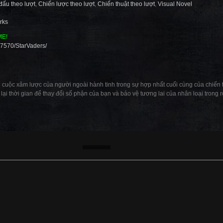
đấu theo lượt
,
Chiến lược theo lượt
,
Chiến thuật theo lượt
,
Visual Novel
rks
ME!
97570/StarVaders/
uộc xâm lược của người ngoài hành tinh trong sự hợp nhất cuối cùng của chiến th
ại thời gian để thay đổi số phận của bạn và bảo vệ tương lai của nhân loại trong ro