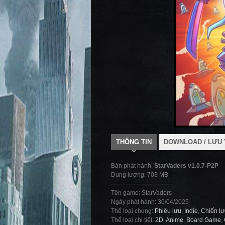
THÔNG TIN
DOWNLOAD / LƯU 
Bản phát hành:
StarVaders v1.0.7-P2P
Dung lượng: 703 MB
——————————-
Tên game: StarVaders
Ngày phát hành: 30/04/2025
Thể loại chung:
Phiêu lưu
,
Indie
,
Chiến l
Thể loại chi tiết:
2D
,
Anime
,
Board Game
,