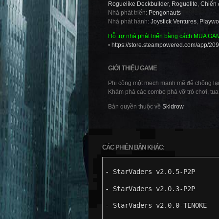
Roguelike Deckbuilder
,
Roguelite
,
Chiến 
Nhà phát triển:
Pengonauts
Nhà phát hành:
Joystick Ventures
,
Playwo
Hỗ trợ nhà phát triển bằng cách MUA GA
•
https://store.steampowered.com/app/20
——————————-
GIỚI THIỆU GAME
Phi công một mech mạnh mẽ để chống lại c
Khám phá các combo phá vỡ trò chơi, tua l
Bản quyền thuộc về
Skidrow
CÁC PHIÊN BẢN KHÁC:
- StarVaders v2.0.5-P2P
- StarVaders v2.0.3-P2P
- StarVaders v2.0.0-TENOKE