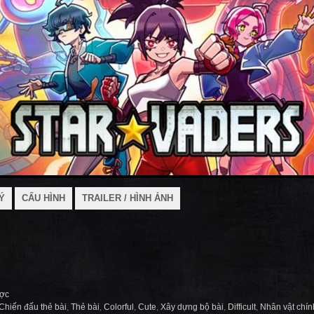
Ý
CẤU HÌNH
TRAILER / HÌNH ẢNH
ược
Chiến đấu thẻ bài
,
Thẻ bài
,
Colorful
,
Cute
,
Xây dựng bộ bài
,
Difficult
,
Nhân vật chín