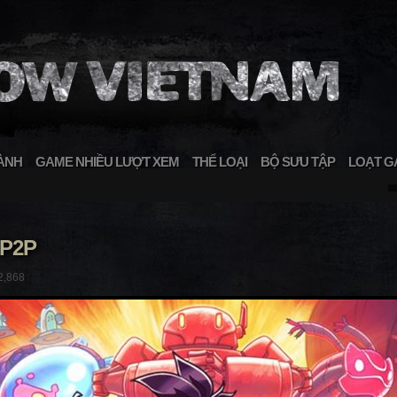
ÀNH
GAME NHIỀU LƯỢT XEM
THỂ LOẠI
BỘ SƯU TẬP
LOẠT G
-P2P
2,868