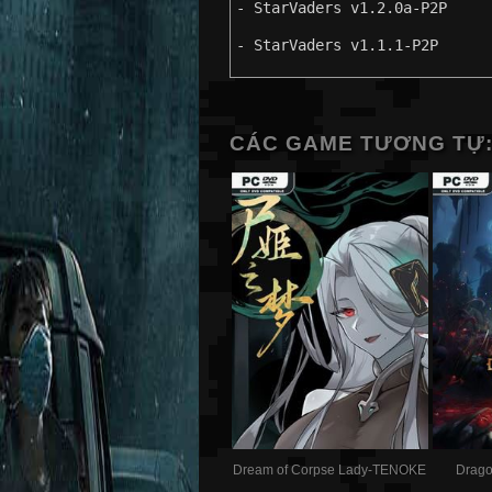
- StarVaders v1.2.0a-P2P
- StarVaders v1.1.1-P2P
CÁC GAME TƯƠNG TỰ
Dream of Corpse Lady-TENOKE
Drago