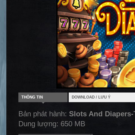
THÔNG TIN
DOWNLOAD / LƯU Ý
Bản phát hành:
Slots And Diaper
Dung lượng: 650 MB
——————————-