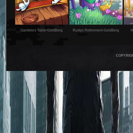
Gamblers Table-GoldBerg
Rustys Retirement-GoldBerg
H
COPYRIG