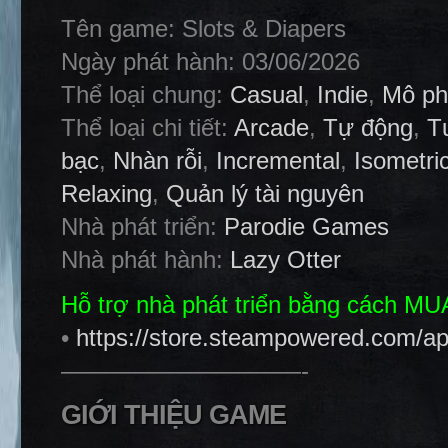
Tên game: Slots & Diapers
Ngày phát hành: 03/06/2026
Thể loại chung:
Casual
,
Indie
,
Mô ph
Thể loại chi tiết:
Arcade
,
Tự động
,
T
bạc
,
Nhàn rỗi
,
Incremental
,
Isometri
Relaxing
,
Quản lý tài nguyên
Nhà phát triển:
Parodie Games
Nhà phát hành:
Lazy Otter
Hỗ trợ nhà phát triển bằng cách M
•
https://store.steampowered.com/a
——————————-
GIỚI THIỆU GAME