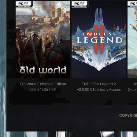
Old World Complete Edition
ENDLESS Legend 2
He
v1.0.84365-P2P
v0.0.80.0100 Early Access
Olden
COPYRIG