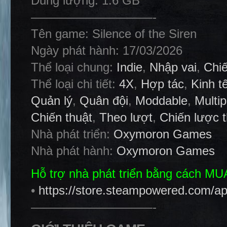
Dung lượng: 1.6 GB
——————————-
Tên game: Silence of the Siren
Ngày phát hành: 17/03/2026
Thể loại chung:
Indie
,
Nhập vai
,
Chi
Thể loại chi tiết:
4X
,
Hợp tác
,
Kinh t
Quản lý
,
Quân đội
,
Moddable
,
Multip
Chiến thuật
,
Theo lượt
,
Chiến lược t
Nhà phát triển:
Oxymoron Games
Nhà phát hành:
Oxymoron Games
Hỗ trợ nhà phát triển bằng cách M
•
https://store.steampowered.com/a
——————————-