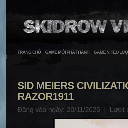
TRANG CHỦ
GAME MỚI PHÁT HÀNH
GAME NHIỀU LƯỢ
}
SID MEIERS CIVILIZATIO
RAZOR1911
Đăng vào ngày: 20/11/2025 |
Lượt 