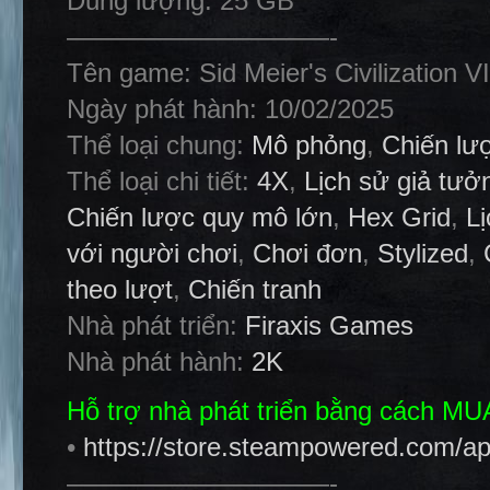
Dung lượng: 25 GB
——————————-
Tên game: Sid Meier's Civilization VI
Ngày phát hành: 10/02/2025
Thể loại chung:
Mô phỏng
,
Chiến lư
Thể loại chi tiết:
4X
,
Lịch sử giả tưở
Chiến lược quy mô lớn
,
Hex Grid
,
L
với người chơi
,
Chơi đơn
,
Stylized
,
theo lượt
,
Chiến tranh
Nhà phát triển:
Firaxis Games
Nhà phát hành:
2K
Hỗ trợ nhà phát triển bằng cách M
•
https://store.steampowered.com/ap
——————————-