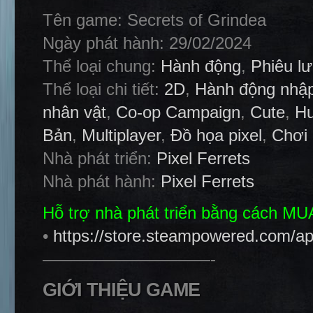
Tên game: Secrets of Grindea
Ngày phát hành: 29/02/2024
Thể loại chung:
Hành động
,
Phiêu l
Thể loại chi tiết:
2D
,
Hành động nhập
nhân vật
,
Co-op Campaign
,
Cute
,
Hu
Bản
,
Multiplayer
,
Đồ họa pixel
,
Chơi
Nhà phát triển:
Pixel Ferrets
Nhà phát hành:
Pixel Ferrets
Hỗ trợ nhà phát triển bằng cách M
•
https://store.steampowered.com/a
——————————-
GIỚI THIỆU GAME