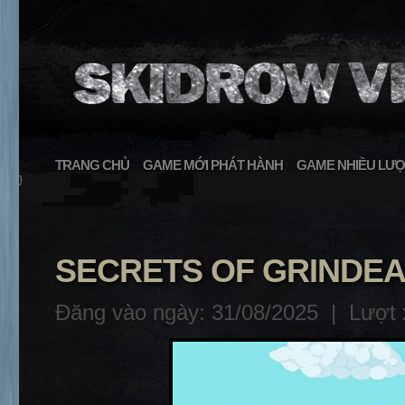
TRANG CHỦ
GAME MỚI PHÁT HÀNH
GAME NHIỀU LƯỢ
}
SECRETS OF GRINDEA
Đăng vào ngày: 31/08/2025 |
Lượt 