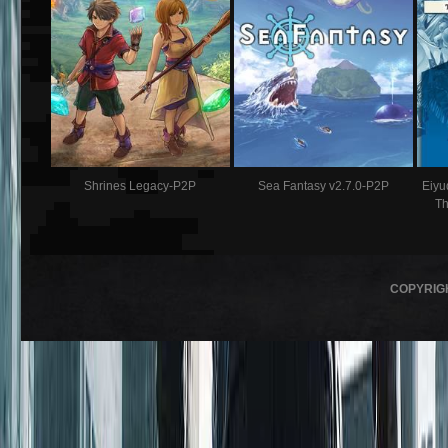
Shrines Legacy-P2P
Sea Fantasy v2.7.0-P2P
Eiyu
Th
COPYRIG