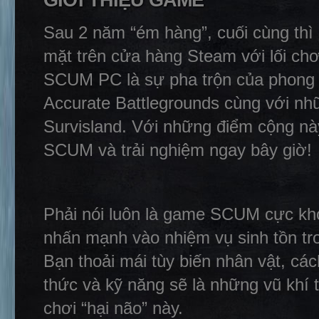
GIỚI THIỆU GAME
Sau 2 năm “ém hàng”, cuối cùng thì
mặt trên cửa hàng Steam với lối ch
SCUM PC là sự pha trộn của phong c
Accurate Battlegrounds cùng với nh
Survisland. Với những điểm cộng này
SCUM và trải nghiệm ngay bây giờ!
Phải nói luôn là game SCUM cực khó 
nhấn mạnh vào nhiệm vụ sinh tồn tr
Bạn thoải mái tùy biến nhân vật, các
thức và kỹ năng sẽ là những vũ khí t
chơi “hại não” này.