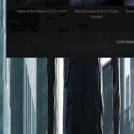
Night of the Dead v1.2.0.0-P2P
Mist Survival v0.6.2.3 Early
Survi
Access
COPYRIG