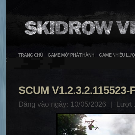
TRANG CHỦ
GAME MỚI PHÁT HÀNH
GAME NHIỀU LƯỢ
}
SCUM V1.2.3.2.115523-
Đăng vào ngày: 10/05/2026 |
Lượt 