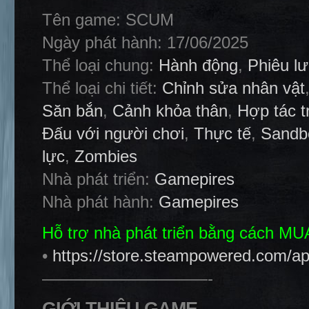
Tên game: SCUM
Ngày phát hành: 17/06/2025
Thể loại chung:
Hành động
,
Phiêu l
Thể loại chi tiết:
Chỉnh sửa nhân vật
Săn bắn
,
Cảnh khỏa thân
,
Hợp tác t
Đấu với người chơi
,
Thực tế
,
Sandb
lực
,
Zombies
Nhà phát triển:
Gamepires
Nhà phát hành:
Gamepires
Hỗ trợ nhà phát triển bằng cách M
•
https://store.steampowered.com/
——————————-