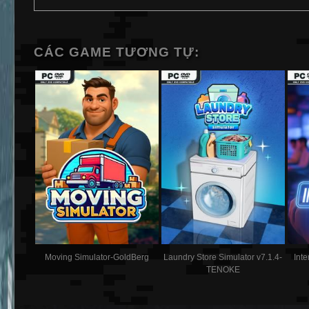
CÁC GAME TƯƠNG TỰ:
Moving Simulator-GoldBerg
Laundry Store Simulator v7.1.4-
Int
TENOKE