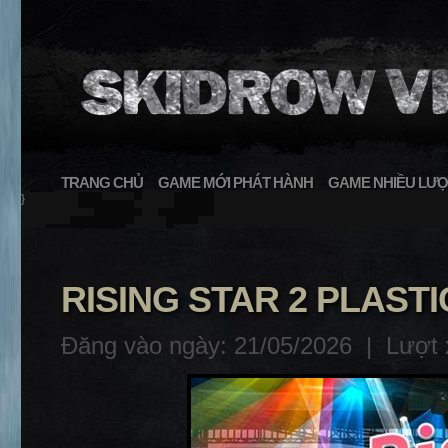
TRANG CHỦ
GAME MỚI PHÁT HÀNH
GAME NHIỀU LƯỢ
}
RISING STAR 2 PLAST
Đăng vào ngày: 21/05/2026 |
Lượt 