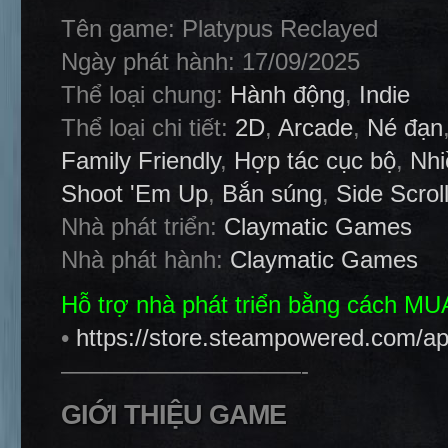
Tên game: Platypus Reclayed
Ngày phát hành: 17/09/2025
Thể loại chung:
Hành động
,
Indie
Thể loại chi tiết:
2D
,
Arcade
,
Né đạn
Family Friendly
,
Hợp tác cục bộ
,
Nhi
Shoot 'Em Up
,
Bắn súng
,
Side Scrol
Nhà phát triển:
Claymatic Games
Nhà phát hành:
Claymatic Games
Hỗ trợ nhà phát triển bằng cách M
•
https://store.steampowered.com/a
——————————-
GIỚI THIỆU GAME