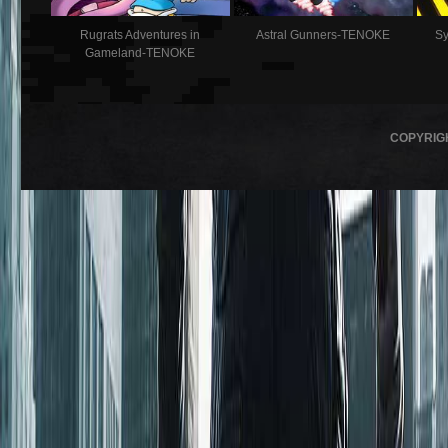
Rugrats Adventures in
Astral Gunners-TENOKE
S
Gameland-TENOKE
COPYRIG