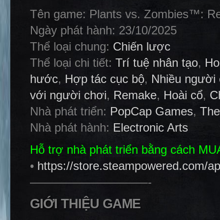
Tên game: Plants vs. Zombies™: Re
Ngày phát hành: 23/10/2025
Thể loại chung:
Chiến lược
Thể loại chi tiết:
Trí tuệ nhân tạo
,
Ho
hước
,
Hợp tác cục bộ
,
Nhiều người 
với người chơi
,
Remake
,
Hoài cổ
,
C
Nhà phát triển:
PopCap Games
,
The
Nhà phát hành:
Electronic Arts
Hỗ trợ nhà phát triển bằng cách M
•
https://store.steampowered.com/a
——————————-
GIỚI THIỆU GAME