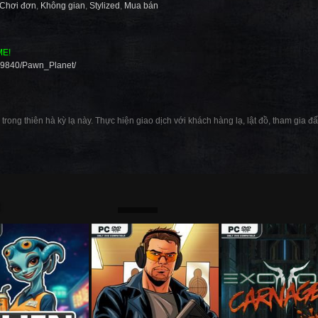
Chơi đơn
,
Không gian
,
Stylized
,
Mua bán
ME!
79840/Pawn_Planet/
trong thiên hà kỳ lạ này. Thực hiện giao dịch với khách hàng lạ, lật đồ, tham gia đ
: