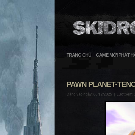
TRANG CHỦ
GAME MỚI PHÁT H
}
PAWN PLANET-TEN
Đăng vào ngày: 06/12/2025 |
Lượt xem: 