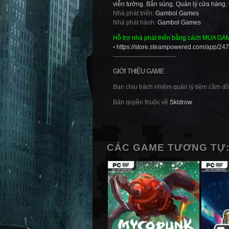
viễn tưởng
,
Bắn súng
,
Quản lý cửa hàng
,
Nhà phát triển:
Gambol Games
Nhà phát hành:
Gambol Games
Hỗ trợ nhà phát triển bằng cách MUA GA
•
https://store.steampowered.com/app/24
——————————-
GIỚI THIỆU GAME
Bạn chịu trách nhiệm quản lý tiệm cầm đồ 
Bản quyền thuộc về
Skidrow
CÁC GAME TƯƠNG TỰ