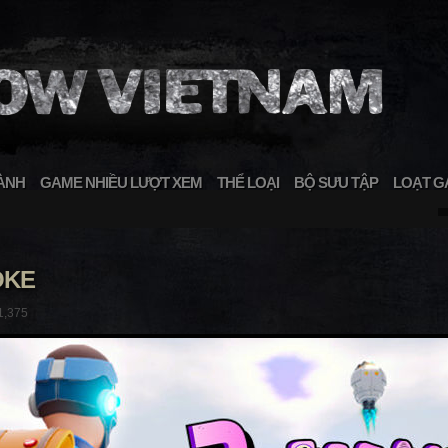
ÀNH
GAME NHIỀU LƯỢT XEM
THỂ LOẠI
BỘ SƯU TẬP
LOẠT G
OKE
1,375