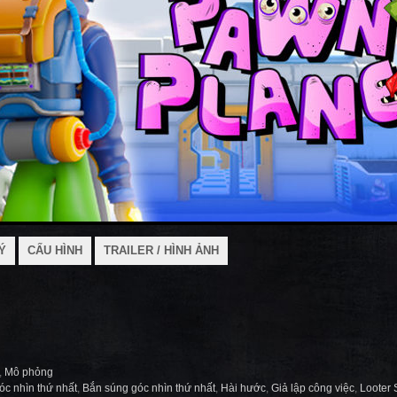
Ý
CẤU HÌNH
TRAILER / HÌNH ẢNH
,
Mô phỏng
óc nhìn thứ nhất
,
Bắn súng góc nhìn thứ nhất
,
Hài hước
,
Giả lập công việc
,
Looter 