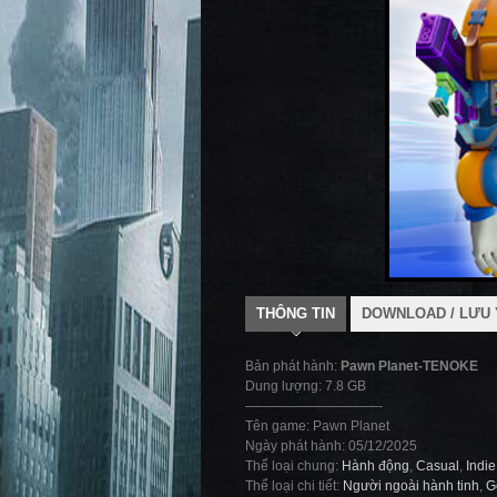
THÔNG TIN
DOWNLOAD / LƯU 
Bản phát hành:
Pawn Planet-TENOKE
Dung lượng: 7.8 GB
——————————-
Tên game: Pawn Planet
Ngày phát hành: 05/12/2025
Thể loại chung:
Hành động
,
Casual
,
Indie
Thể loại chi tiết:
Người ngoài hành tinh
,
G