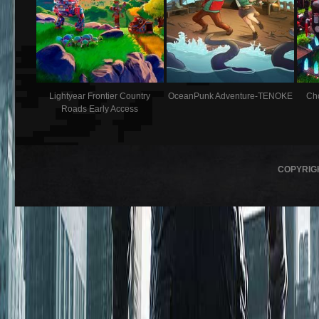
Lightyear Frontier Country
OceanPunk Adventure-TENOKE
Ch
Roads Early Access
COPYRIG