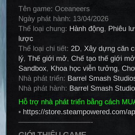
Tên game: Oceaneers
Ngày phát hành: 13/04/2026
Thể loại chung:
Hành động
,
Phiêu l
lược
Thể loại chi tiết:
2D
,
Xây dựng căn 
lý
,
Thế giới mở
,
Chế tạo thế giới mở
Sandbox
,
Khoa học viễn tưởng
,
Chơ
Nhà phát triển:
Barrel Smash Studio
Nhà phát hành:
Barrel Smash Studi
Hỗ trợ nhà phát triển bằng cách M
•
https://store.steampowered.com/a
——————————-