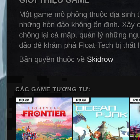
GIỚI THIỆU GAME
Một game mô phỏng thuộc địa sinh tồ
những hòn đảo không ổn định. Xây dựn
chống lại cá mập, quản lý những ng
đảo để khám phá Float-Tech bị thất l
Bản quyền thuộc về
Skidrow
CÁC GAME TƯƠNG TỰ: