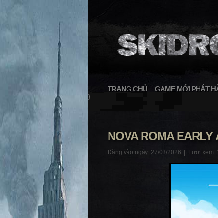
TRANG CHỦ
GAME MỚI PHÁT H
}
NOVA ROMA EARLY
Đăng vào ngày: 27/03/2026 |
Lượt xem: 