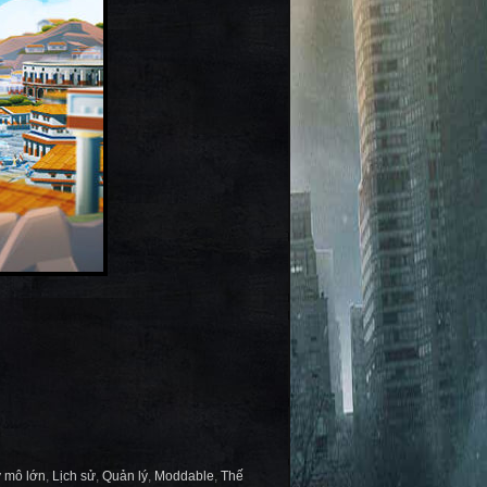
y mô lớn
,
Lịch sử
,
Quản lý
,
Moddable
,
Thế