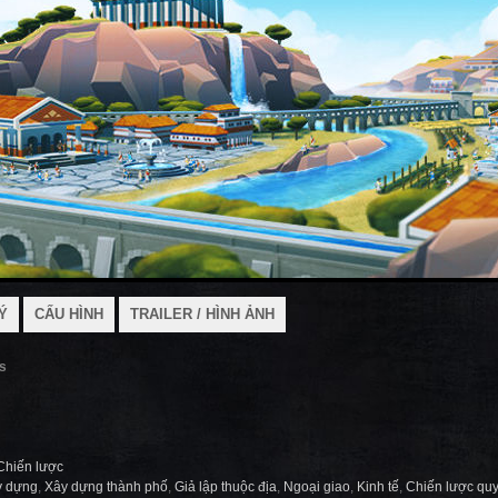
Ý
CẤU HÌNH
TRAILER / HÌNH ẢNH
s
Chiến lược
y dựng
,
Xây dựng thành phố
,
Giả lập thuộc địa
,
Ngoại giao
,
Kinh tế
,
Chiến lược qu