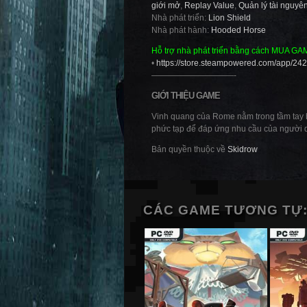
giới mở
,
Replay Value
,
Quản lý tài nguyê
Nhà phát triển:
Lion Shield
Nhà phát hành:
Hooded Horse
Hỗ trợ nhà phát triển bằng cách MUA GA
•
https://store.steampowered.com/app/2
——————————-
GIỚI THIỆU GAME
Vinh quang của Rome nằm trong tầm tay bạ
phức tạp để đáp ứng nhu cầu của người 
Bản quyền thuộc về
Skidrow
CÁC GAME TƯƠNG TỰ