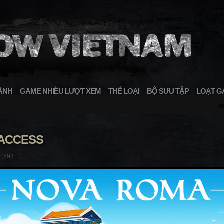
ÀNH
GAME NHIỀU LƯỢT XEM
THỂ LOẠI
BỘ SƯU TẬP
LOẠT G
 ACCESS
1,593