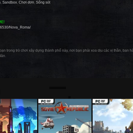
n
,
Sandbox
,
Chơi đơn
,
Sống sót
ME!
426530/Nova_Roma/
n trong trò chơi xây dựng thành phố này, nơi bạn phải xoa dịu các vị thần, ban hà
dân.
: