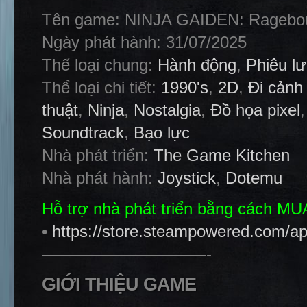
Tên game: NINJA GAIDEN: Ragebo
Ngày phát hành: 31/07/2025
Thể loại chung:
Hành động
,
Phiêu l
Thể loại chi tiết:
1990's
,
2D
,
Đi cảnh
thuật
,
Ninja
,
Nostalgia
,
Đồ họa pixel
Soundtrack
,
Bạo lực
Nhà phát triển:
The Game Kitchen
Nhà phát hành:
Joystick
,
Dotemu
Hỗ trợ nhà phát triển bằng cách M
•
https://store.steampowered.com
——————————-
GIỚI THIỆU GAME