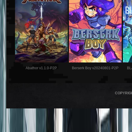
Abathor v1.1.0-P2P
Berserk Boy v20240801-P2P
BL
COPYRIG