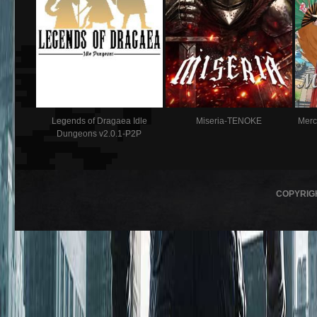
Legends of Dragaea Idle
Miseria-TENOKE
Merc
Dungeons v2.0.1-P2P
COPYRIG