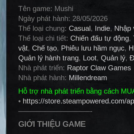
Tên game: Mushi
Ngày phát hành: 28/05/2026
Thể loại chung:
Casual
,
Indie
,
Nhập 
Thể loại chi tiết:
Chiến đấu tự động
,
vật
,
Chế tạo
,
Phiêu lưu hầm ngục
,
H
Quản lý hành trang
,
Loot
,
Quản lý
,
Đ
Nhà phát triển:
Raptor Claw Games
Nhà phát hành:
Millendream
Hỗ trợ nhà phát triển bằng cách M
•
https://store.steampowered.com/a
——————————-
GIỚI THIỆU GAME