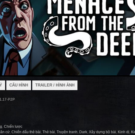
Ý
CẤU HÌNH
TRAILER / HÌNH ẢNH
1.17-P2P
ng
,
Chiến lược
căn cứ
,
Chiến đấu thẻ bài
,
Thẻ bài
,
Truyện tranh
,
Dark
,
Xây dựng bộ bài
,
Kinh dị
,
Ki