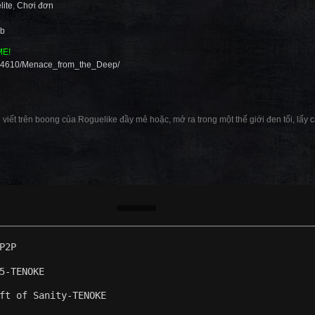
lite
,
Chơi đơn
ab
ME!
644610/Menace_from_the_Deep/
 viết trên boong của Roguelike đầy mê hoặc, mở ra trong một thế giới đen tối, lấ
P2P
5-TENOKE
ft of Sanity-TENOKE