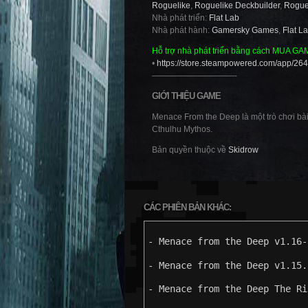
Roguelike
,
Roguelike Deckbuilder
,
Rogue
Nhà phát triển:
Flat Lab
Nhà phát hành:
Gamersky Games
,
Flat L
Hỗ trợ nhà phát triển bằng cách MUA GA
•
https://store.steampowered.com/app/2
——————————-
GIỚI THIỆU GAME
Menace From the Deep là một trò chơi bài
Cthulhu Mythos.
Bản quyền thuộc về
Skidrow
CÁC PHIÊN BẢN KHÁC:
- Menace from the Deep v1.16-
- Menace from the Deep v1.15.
- Menace from the Deep The Ri