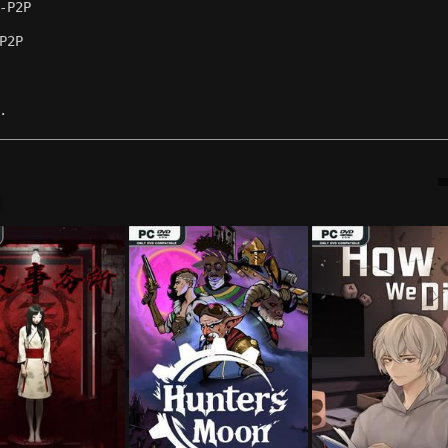
-P2P
P2P
.
: