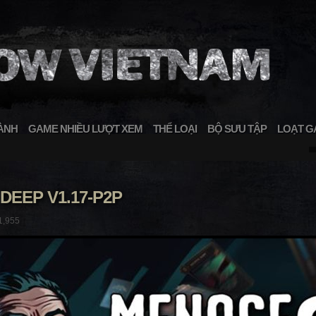
ÀNH
GAME NHIỀU LƯỢT XEM
THỂ LOẠI
BỘ SƯU TẬP
LOẠT G
EEP V1.17-P2P
1,955