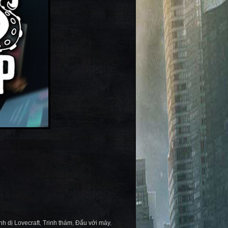
nh dị Lovecraft
,
Trinh thám
,
Đấu với máy
,