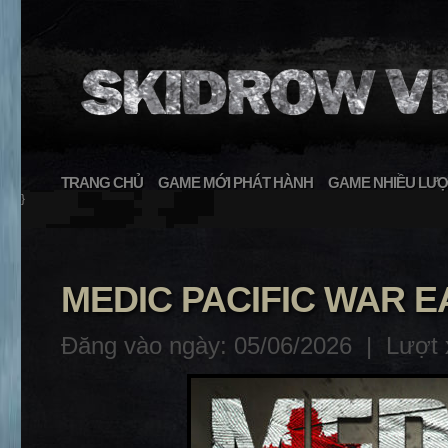
TRANG CHỦ
GAME MỚI PHÁT HÀNH
GAME NHIỀU LƯỢ
}
MEDIC PACIFIC WAR 
Đăng vào ngày: 05/06/2026 |
Lượt 