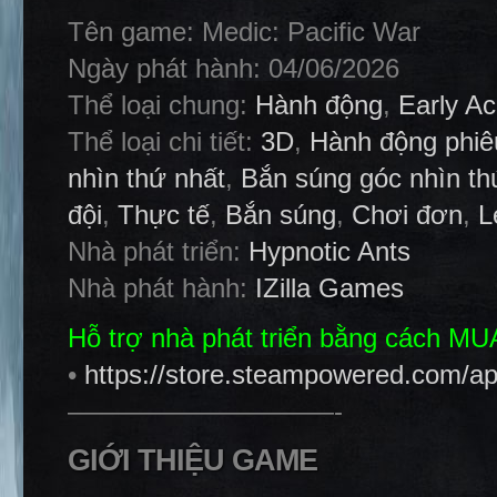
Tên game: Medic: Pacific War
Ngày phát hành: 04/06/2026
Thể loại chung:
Hành động
,
Early A
Thể loại chi tiết:
3D
,
Hành động phiê
nhìn thứ nhất
,
Bắn súng góc nhìn th
đội
,
Thực tế
,
Bắn súng
,
Chơi đơn
,
L
Nhà phát triển:
Hypnotic Ants
Nhà phát hành:
IZilla Games
Hỗ trợ nhà phát triển bằng cách M
•
https://store.steampowered.com/a
——————————-
GIỚI THIỆU GAME