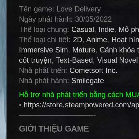
Tên game: Love Delivery
Ngày phát hành: 30/05/2022
Thể loại chung:
Casual
,
Indie
,
Mô ph
Thể loại chi tiết:
2D
,
Anime
,
Hoạt hì
Immersive Sim
,
Mature
,
Cảnh khỏa 
cốt truyện
,
Text-Based
,
Visual Novel
Nhà phát triển:
Cometsoft Inc.
Nhà phát hành:
Smilegate
Hỗ trợ nhà phát triển bằng cách M
•
https://store.steampowered.com/a
——————————-
GIỚI THIỆU GAME