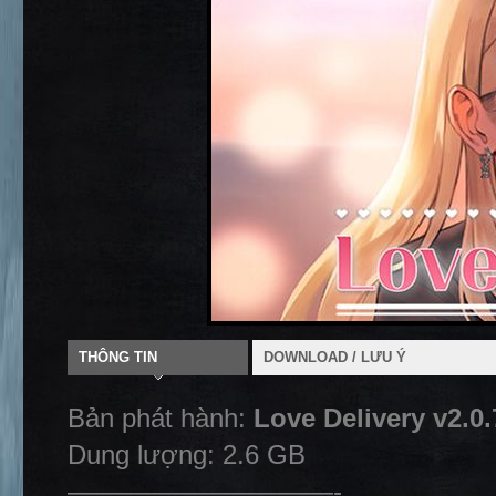
THÔNG TIN
DOWNLOAD / LƯU Ý
Bản phát hành:
Love Delivery v2.0
Dung lượng: 2.6 GB
——————————-