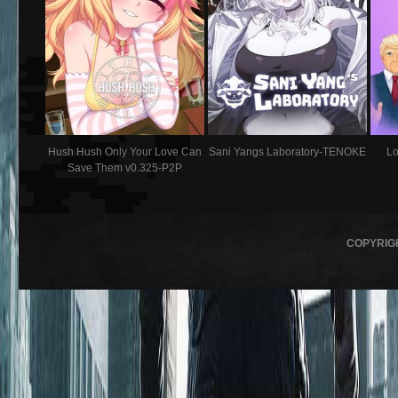
Hush Hush Only Your Love Can
Sani Yangs Laboratory-TENOKE
Lo
Save Them v0.325-P2P
COPYRIG