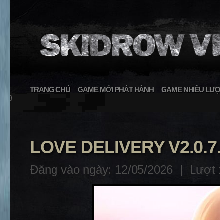
TRANG CHỦ
GAME MỚI PHÁT HÀNH
GAME NHIỀU LƯỢ
}
LOVE DELIVERY V2.0.7
Đăng vào ngày: 12/05/2026 |
Lượt 