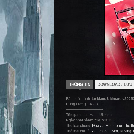
THÔNG TIN
DOWNLOAD / LƯU 
Bản phát hành:
Le Mans Ultimate v2025
Dung lượng: 34 GB
——————————-
Tên game: Le Mans Ultimate
Ngày phát hành: 22/07/2025
Thể loại chung:
Đua xe
,
Mô phỏng
,
Thể t
Thể loại chi tiết:
Automobile Sim
,
Driving
,