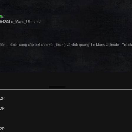
ME!
399420/Le_Mans_Ultimate/
riển ... được cung cấp bởi cảm xúc, tốc độ và vinh quang. Le Mans Ultimate - Trò c
2P
2P
2P