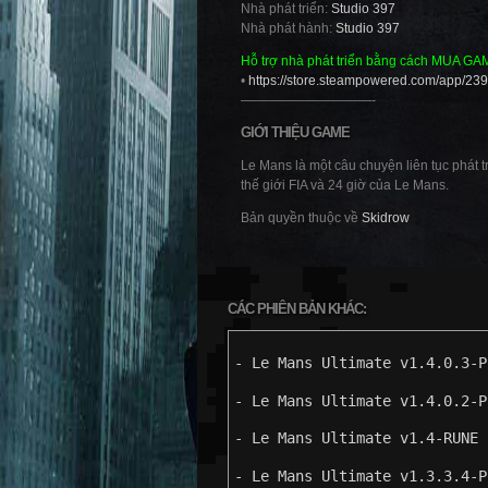
Nhà phát triển:
Studio 397
Nhà phát hành:
Studio 397
Hỗ trợ nhà phát triển bằng cách MUA GA
•
https://store.steampowered.com/app/2
——————————-
GIỚI THIỆU GAME
Le Mans là một câu chuyện liên tục phát t
thế giới FIA và 24 giờ của Le Mans.
Bản quyền thuộc về
Skidrow
CÁC PHIÊN BẢN KHÁC:
- Le Mans Ultimate v1.4.0.3-P
- Le Mans Ultimate v1.4.0.2-P
- Le Mans Ultimate v1.4-RUNE
- Le Mans Ultimate v1.3.3.4-P