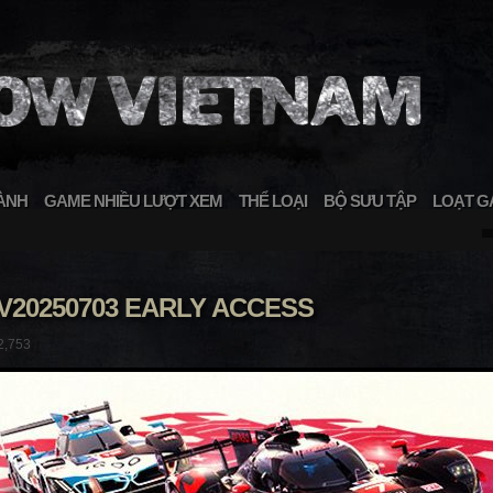
ÀNH
GAME NHIỀU LƯỢT XEM
THỂ LOẠI
BỘ SƯU TẬP
LOẠT G
V20250703 EARLY ACCESS
2,753