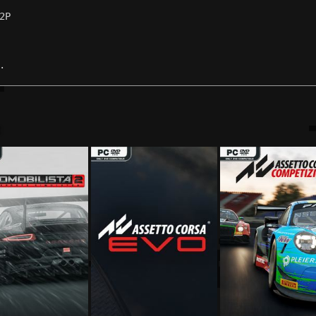
2P
.
: