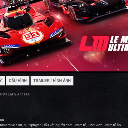
Ý
CẤU HÌNH
TRAILER / HÌNH ẢNH
0703 Early Access
hao
Immersive Sim
,
Multiplayer
,
Đấu với người chơi
,
Thực tế
,
Chơi đơn
,
Thực tế ảo