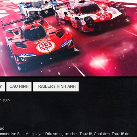
Ý
CẤU HÌNH
TRAILER / HÌNH ẢNH
.0-P2P
hao
Immersive Sim
,
Multiplayer
,
Đấu với người chơi
,
Thực tế
,
Chơi đơn
,
Thực tế ảo