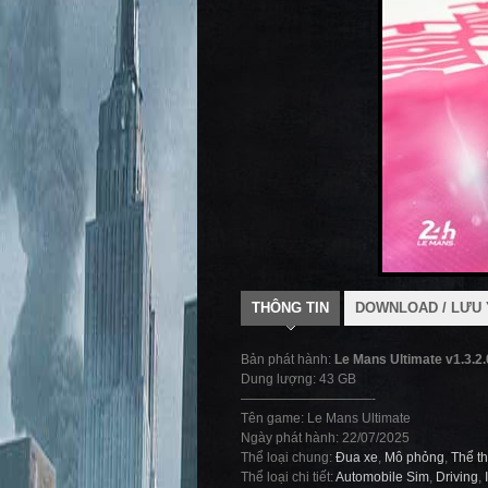
THÔNG TIN
DOWNLOAD / LƯU 
Bản phát hành:
Le Mans Ultimate v1.3.2
Dung lượng: 43 GB
——————————-
Tên game: Le Mans Ultimate
Ngày phát hành: 22/07/2025
Thể loại chung:
Đua xe
,
Mô phỏng
,
Thể t
Thể loại chi tiết:
Automobile Sim
,
Driving
,