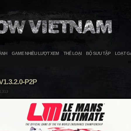
ÀNH
GAME NHIỀU LƯỢT XEM
THỂ LOẠI
BỘ SƯU TẬP
LOẠT G
1.3.2.0-P2P
1,313