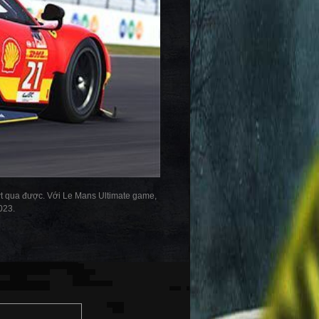
ượt qua được. Với Le Mans Ultimate game,
023.