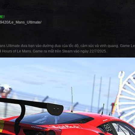
ME!
399420/Le_Mans_Ultimate/
ans Ultimate đưa bạn vào đường đua của tốc độ, cảm xúc và vinh quang. Game Le M
 Hours of Le Mans. Game ra mắt trên Steam vào ngày 22/7/2025.