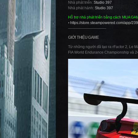
Nhà phát triển:
Studio 397
Nhà phát hành:
Studio 397
Hỗ trợ nhà phát triển bằng cách MUA GA
•
https://store.steampowered.com/app/2
——————————-
GIỚI THIỆU GAME
Từ những người đã tạo ra rFactor 2, Le M
FIA World Endurance Championship và 24