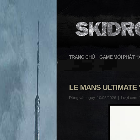
TRANG CHỦ
GAME MỚI PHÁT H
}
LE MANS ULTIMATE V
Đăng vào ngày: 10/05/2026 |
Lượt xem: 