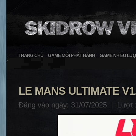
TRANG CHỦ
GAME MỚI PHÁT HÀNH
GAME NHIỀU LƯỢ
}
LE MANS ULTIMATE V1
Đăng vào ngày: 31/07/2025 |
Lượt 