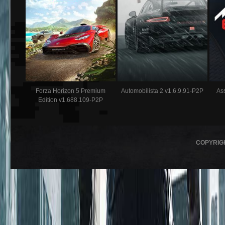
Forza Horizon 5 Premium
Automobilista 2 v1.6.9.91-P2P
As
Edition v1.688.109-P2P
COPYRIG