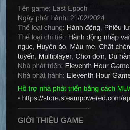
Tên game: Last Epoch
Ngày phát hành: 21/02/2024
Thể loại chung:
Hành động
,
Phiêu l
Thể loại chi tiết:
Hành động nhập vai
ngục
,
Huyền ảo
,
Máu me
,
Chặt ché
tuyến
,
Multiplayer
,
Chơi đơn
,
Du hàn
Nhà phát triển:
Eleventh Hour Game
Nhà phát hành:
Eleventh Hour Gam
Hỗ trợ nhà phát triển bằng cách M
•
https://store.steampowered.com/a
——————————-
GIỚI THIỆU GAME