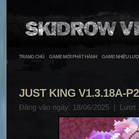
TRANG CHỦ
GAME MỚI PHÁT HÀNH
GAME NHIỀU LƯỢ
}
JUST KING V1.3.18A-P
Đăng vào ngày: 18/06/2025 |
Lượt 