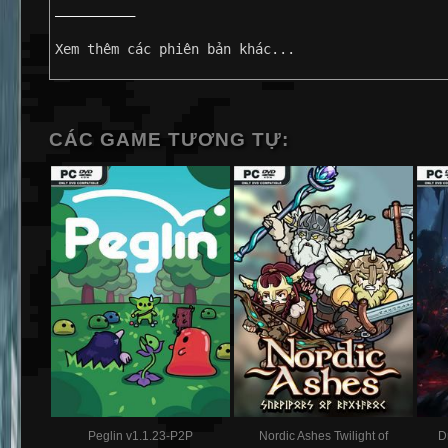
——————————
Xem thêm các phiên bản khác...
CÁC GAME TƯƠNG TỰ:
Peglin v1.1.23-P2P
Nordic Ashes Twilight of
D