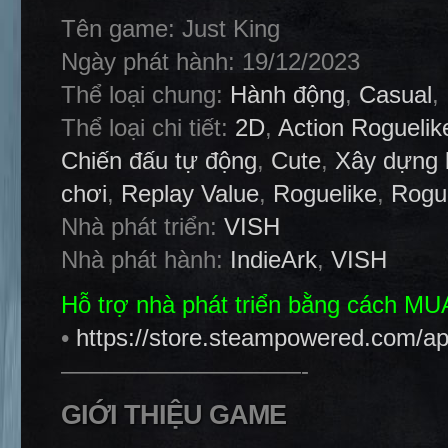
Tên game: Just King
Ngày phát hành: 19/12/2023
Thể loại chung:
Hành động
,
Casual
,
Thể loại chi tiết:
2D
,
Action Roguelik
Chiến đấu tự động
,
Cute
,
Xây dựng 
chơi
,
Replay Value
,
Roguelike
,
Rogue
Nhà phát triển:
VISH
Nhà phát hành:
IndieArk
,
VISH
Hỗ trợ nhà phát triển bằng cách M
•
https://store.steampowered.com/a
——————————-
GIỚI THIỆU GAME