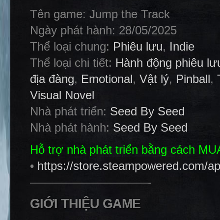
Tên game: Jump the Track
Ngày phát hành: 28/05/2025
Thể loại chung:
Phiêu lưu
,
Indie
Thể loại chi tiết:
Hành động phiêu lư
địa đàng
,
Emotional
,
Vật lý
,
Pinball
,
Visual Novel
Nhà phát triển:
Seed By Seed
Nhà phát hành:
Seed By Seed
Hỗ trợ nhà phát triển bằng cách M
•
https://store.steampowered.com/a
——————————-
GIỚI THIỆU GAME