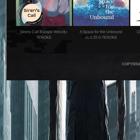
Sirens Call Escape Velocity-
A Space for the Unbound
1
TENOKE
v1.0.35.0-TENOKE
COPYRIG