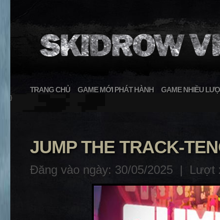
TRANG CHỦ
GAME MỚI PHÁT HÀNH
GAME NHIỀU LƯỢ
}
JUMP THE TRACK-TE
Đăng vào ngày: 30/05/2025 |
Lượt 