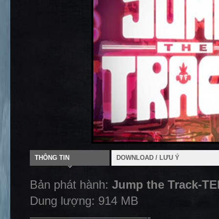
THÔNG TIN
DOWNLOAD / LƯU Ý
Bản phát hành:
Jump the Track-T
Dung lượng: 914 MB
——————————-