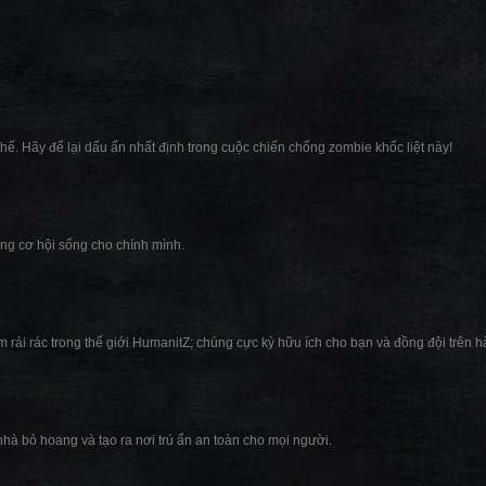
thế. Hãy để lại dấu ấn nhất định trong cuộc chiến chống zombie khốc liệt này!
ăng cơ hội sống cho chính mình.
m rải rác trong thế giới HumanitZ; chúng cực kỳ hữu ích cho bạn và đồng đội trên hà
nhà bỏ hoang và tạo ra nơi trú ẩn an toàn cho mọi người.