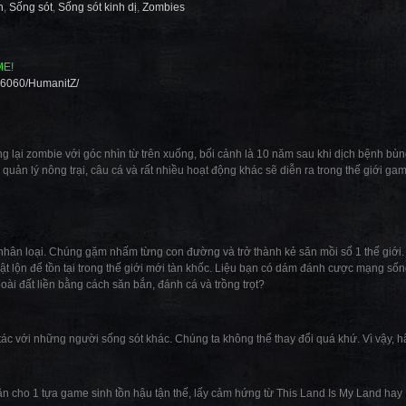
n
,
Sống sót
,
Sống sót kinh dị
,
Zombies
ME!
66060/HumanitZ/
 lại zombie với góc nhìn từ trên xuống, bối cảnh là 10 năm sau khi dịch bệnh bùn
, quản lý nông trại, câu cá và rất nhiều hoạt động khác sẽ diễn ra trong thế giới g
nhân loại. Chúng gặm nhấm từng con đường và trở thành kẻ săn mồi số 1 thế giới.
vật lộn để tồn tại trong thế giới mới tàn khốc. Liệu bạn có dám đánh cược mạng s
oài đất liền bằng cách săn bắn, đánh cá và trồng trọt?
ác với những người sống sót khác. Chúng ta không thể thay đổi quá khứ. Vì vậy, hã
ần cho 1 tựa game sinh tồn hậu tận thế, lấy cảm hứng từ This Land Is My Land hay 