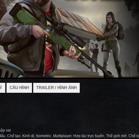
Ý
CẤU HÌNH
TRAILER / HÌNH ẢNH
ập vai
đấu
,
Chế tạo
,
Kinh dị
,
Isometric
,
Multiplayer
,
Hợp tác trực tuyến
,
Thế giới mở
,
Chế t