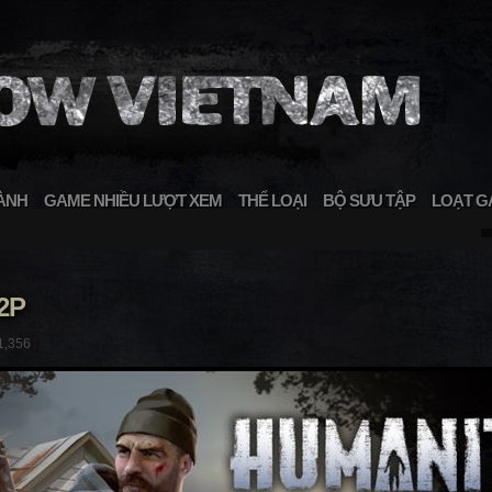
ÀNH
GAME NHIỀU LƯỢT XEM
THỂ LOẠI
BỘ SƯU TẬP
LOẠT G
2P
1,356