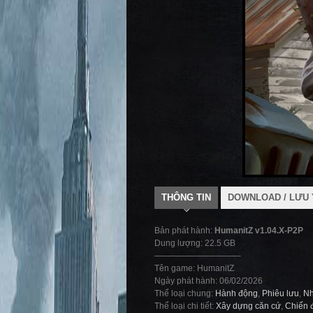
THÔNG TIN
DOWNLOAD / LƯU 
Bản phát hành:
HumanitZ v1.04.X-P2P
Dung lượng: 22.5 GB
——————————-
Tên game: HumanitZ
Ngày phát hành: 06/02/2026
Thể loại chung:
Hành động
,
Phiêu lưu
,
Nh
Thể loại chi tiết:
Xây dựng căn cứ
,
Chiến 