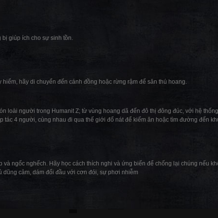
bị giúp ích cho sự sinh tồn.
y hiểm, hãy di chuyển đến cánh đồng hoặc rừng rậm để săn thú hoang.
n loài người trong Humanit Z; từ vùng hoang dã đến đô thị đông đúc, với hệ thống
p tác 4 người, cùng nhau đi qua thế giới đổ nát để kiếm ăn hoặc tìm đường đến kh
 và ngốc nghếch. Hãy học cách thích nghi và ứng biến để chống lại chúng nếu k
dũng cảm, dám đối đầu với cơn đói, sự phơi nhiễm