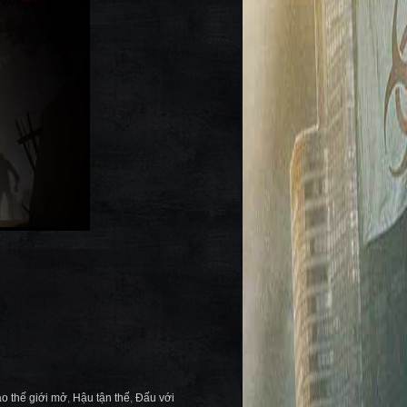
ạo thế giới mở
,
Hậu tận thế
,
Đấu với