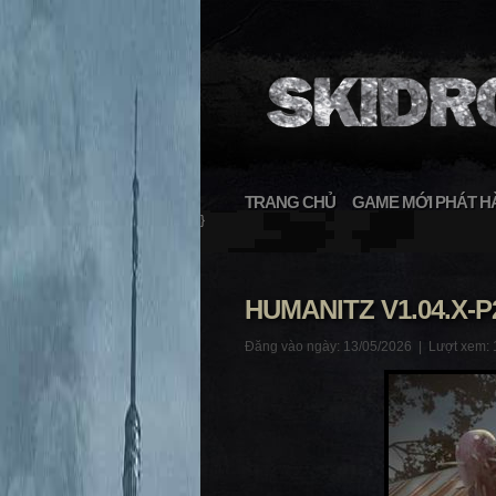
TRANG CHỦ
GAME MỚI PHÁT H
}
HUMANITZ V1.04.X-P
Đăng vào ngày: 13/05/2026 |
Lượt xem: 