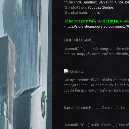
người chơi
,
Sandbox
,
Bắn súng
,
Chơi đơ
Nhà phát triển:
Yodubzz Studios
Nhà phát hành:
indie.io
Hỗ trợ nhà phát triển bằng cách MUA GA
•
https://store.steampowered.com/app/17
——————————-
GIỚI THIỆU GAME
HumanitZ là game bắn súng sinh tồn chống
phá, thu thập, xây dựng, chế tạo, săn bắn
Đại dịch zombie đã xóa sổ nền văn minh 
cơ tuyệt chủng. Các nhóm bị cô lập phải 
bóc để tồn tại? Hay tìm kiếm sự sống ở ng
Bạn có thể chơi HumanitZ solo hoặc hợp t
HumanitZ PC hội tụ tất cả những gì bạn c