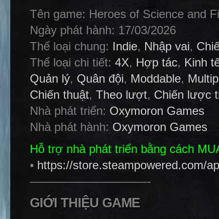
Tên game: Heroes of Science and Fi
Ngày phát hành: 17/03/2026
Thể loại chung:
Indie
,
Nhập vai
,
Chi
Thể loại chi tiết:
4X
,
Hợp tác
,
Kinh t
Quản lý
,
Quân đội
,
Moddable
,
Multip
Chiến thuật
,
Theo lượt
,
Chiến lược t
Nhà phát triển:
Oxymoron Games
Nhà phát hành:
Oxymoron Games
Hỗ trợ nhà phát triển bằng cách M
•
https://store.steampowered.com/a
——————————-
GIỚI THIỆU GAME