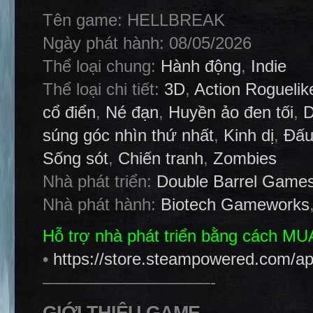
Tên game: HELLBREAK
Ngày phát hành: 08/05/2026
Thể loại chung:
Hành động
,
Indie
Thể loại chi tiết:
3D
,
Action Roguelik
cổ điển
,
Né đạn
,
Huyền ảo đen tối
,
súng góc nhìn thứ nhất
,
Kinh dị
,
Đấu
Sống sót
,
Chiến tranh
,
Zombies
Nhà phát triển:
Double Barrel Game
Nhà phát hành:
Biotech Gameworks
Hỗ trợ nhà phát triển bằng cách M
•
https://store.steampowered.com
——————————-