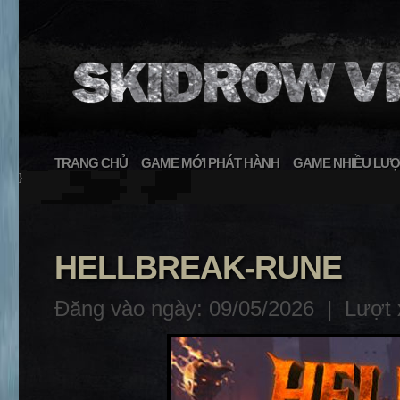
TRANG CHỦ
GAME MỚI PHÁT HÀNH
GAME NHIỀU LƯỢ
}
HELLBREAK-RUNE
Đăng vào ngày: 09/05/2026 |
Lượt 