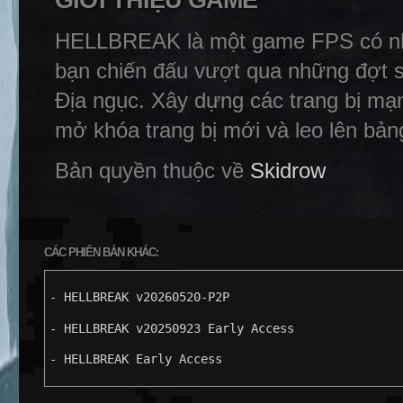
GIỚI THIỆU GAME
HELLBREAK là một game FPS có nhịp
bạn chiến đấu vượt qua những đợt s
Địa ngục. Xây dựng các trang bị mạ
mở khóa trang bị mới và leo lên bản
Bản quyền thuộc về
Skidrow
CÁC PHIÊN BẢN KHÁC:
- HELLBREAK v20260520-P2P
- HELLBREAK v20250923 Early Access
- HELLBREAK Early Access