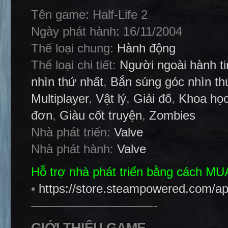
Tên game: Half-Life 2
Ngày phát hành: 16/11/2004
Thể loại chung:
Hành động
Thể loại chi tiết:
Người ngoài hành ti
nhìn thứ nhất
,
Bắn súng góc nhìn th
Multiplayer
,
Vật lý
,
Giải đố
,
Khoa học
đơn
,
Giàu cốt truyện
,
Zombies
Nhà phát triển:
Valve
Nhà phát hành:
Valve
Hỗ trợ nhà phát triển bằng cách M
•
https://store.steampowered.com/ap
——————————-