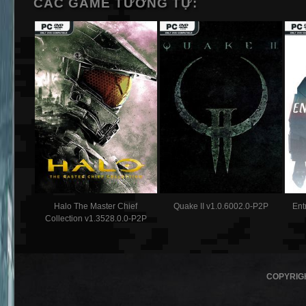
CÁC GAME TƯƠNG TỰ:
Halo The Master Chief
Quake II v1.0.6002.0-P2P
Ent
Collection v1.3528.0.0-P2P
COPYRIG